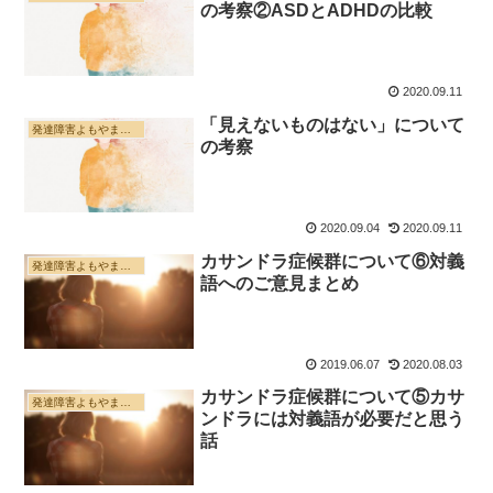
の考察②ASDとADHDの比較
2020.09.11
「見えないものはない」について
発達障害よもやま雑記帳
の考察
2020.09.04
2020.09.11
カサンドラ症候群について⑥対義
発達障害よもやま雑記帳
語へのご意見まとめ
2019.06.07
2020.08.03
カサンドラ症候群について⑤カサ
発達障害よもやま雑記帳
ンドラには対義語が必要だと思う
話