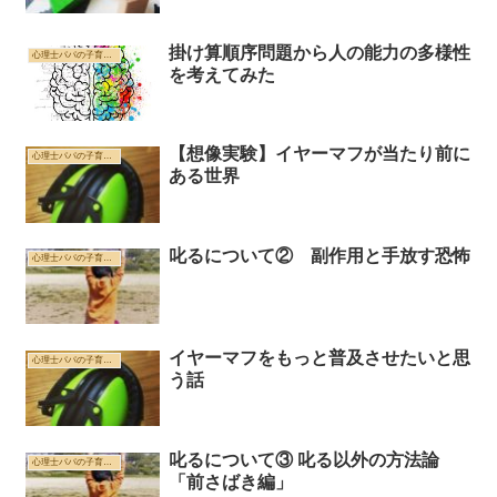
掛け算順序問題から人の能力の多様性
心理士パパの子育て、教育、対人支援もろもろ雑記帳
を考えてみた
【想像実験】イヤーマフが当たり前に
心理士パパの子育て、教育、対人支援もろもろ雑記帳
ある世界
叱るについて② 副作用と手放す恐怖
心理士パパの子育て、教育、対人支援もろもろ雑記帳
イヤーマフをもっと普及させたいと思
心理士パパの子育て、教育、対人支援もろもろ雑記帳
う話
叱るについて③ 叱る以外の方法論
心理士パパの子育て、教育、対人支援もろもろ雑記帳
「前さばき編」