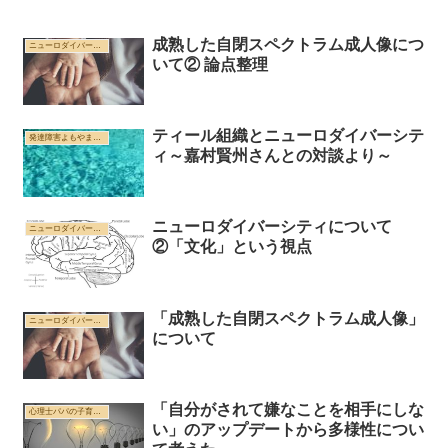
成熟した自閉スペクトラム成人像につ
ニューロダイバーシティ
いて② 論点整理
ティール組織とニューロダイバーシテ
発達障害よもやま雑記帳
ィ～嘉村賢州さんとの対談より～
ニューロダイバーシティについて
ニューロダイバーシティ
②「文化」という視点
「成熟した自閉スペクトラム成人像」
ニューロダイバーシティ
について
「自分がされて嫌なことを相手にしな
心理士パパの子育て、教育、対人支援もろもろ雑記帳
い」のアップデートから多様性につい