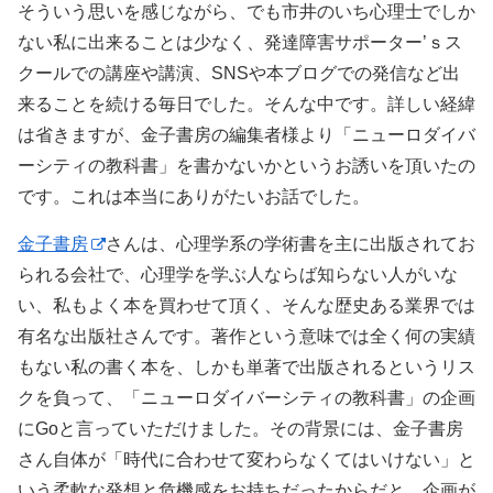
そういう思いを感じながら、でも市井のいち心理士でしか
ない私に出来ることは少なく、発達障害サポーター’ｓス
クールでの講座や講演、SNSや本ブログでの発信など出
来ることを続ける毎日でした。そんな中です。詳しい経緯
は省きますが、金子書房の編集者様より「ニューロダイバ
ーシティの教科書」を書かないかというお誘いを頂いたの
です。これは本当にありがたいお話でした。
金子書房
さんは、心理学系の学術書を主に出版されてお
られる会社で、心理学を学ぶ人ならば知らない人がいな
い、私もよく本を買わせて頂く、そんな歴史ある業界では
有名な出版社さんです。著作という意味では全く何の実績
もない私の書く本を、しかも単著で出版されるというリス
クを負って、「ニューロダイバーシティの教科書」の企画
にGoと言っていただけました。その背景には、金子書房
さん自体が「時代に合わせて変わらなくてはいけない」と
いう柔軟な発想と危機感をお持ちだったからだと、企画が