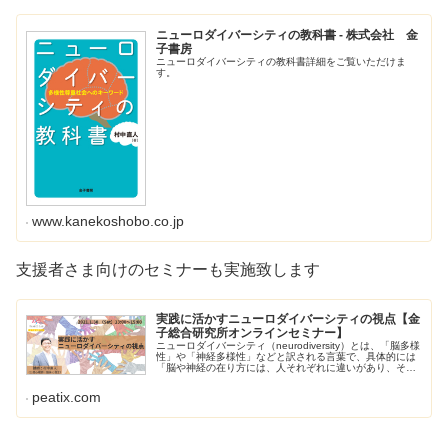
ニューロダイバーシティの教科書 - 株式会社 金
子書房
ニューロダイバーシティの教科書詳細をご覧いただけま
す。
www.kanekoshobo.co.jp
支援者さま向けのセミナーも実施致します
実践に活かすニューロダイバーシティの視点【金
子総合研究所オンラインセミナー】
ニューロダイバーシティ（neurodiversity）とは、「脳多様
性」や「神経多様性」などと訳される言葉で、具体的には
「脳や神経の在り方には、人それぞれに違いがあり、それ
らは人間... powered by Peatix : More t...
peatix.com