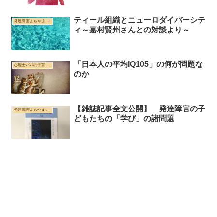
ティール組織とニューロダイバーシテ
発達障害よもやま雑記帳
ィ～嘉村賢州さんとの対談より～
「日本人の平均IQ105」の何が問題な
心理士パパの子育て、教育、対人支援もろもろ雑記帳
のか
【雑誌記事全文公開】 発達障害の子
発達障害よもやま雑記帳
どもたちの「学び」の諸問題