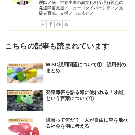
理師／脳・神経由来の異文化相互理解視点の
発達障害支援／ニューロダイバーシティ／支
援者育成、支援／叱る依存／
こちらの記事も読まれています
WISC誤用問題について① 誤用例の
発達障害よもやま雑記帳
まとめ
発達障害を語る際に使われる「才能」
発達障害よもやま雑記帳
という言葉について①
障害って何だ？ 人が自由に空を飛べ
発達障害よもやま雑記帳
る社会を例に考える