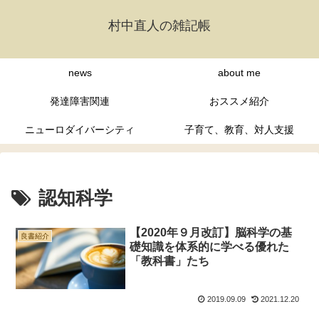
村中直人の雑記帳
news
about me
発達障害関連
おススメ紹介
ニューロダイバーシティ
子育て、教育、対人支援
認知科学
【2020年９月改訂】脳科学の基
良書紹介
礎知識を体系的に学べる優れた
「教科書」たち
2019.09.09
2021.12.20