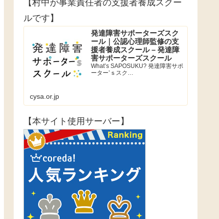
【村中が事業責任者の支援者養成スクー
ルです】
発達障害サポーターズスク
ール｜公認心理師監修の支
援者養成スクール – 発達障
害サポーターズスクール
What’s SAPOSUKU? 発達障害サポ
ーター’ｓスク…
cysa.or.jp
【本サイト使用サーバー】