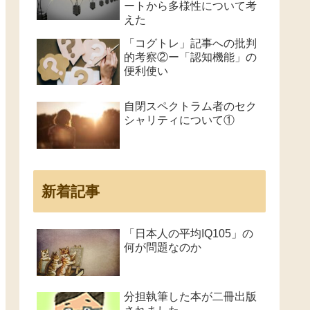
ートから多様性について考
えた
「コグトレ」記事への批判
的考察②ー「認知機能」の
便利使い
自閉スペクトラム者のセク
シャリティについて①
新着記事
「日本人の平均IQ105」の
何が問題なのか
分担執筆した本が二冊出版