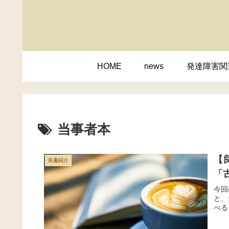
HOME
news
発達障害関
当事者本
【
良書紹介
「
今回
と、
べる